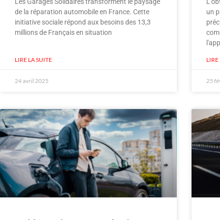
Les Garages Solidaires transforment le paysage
L'ob
de la réparation automobile en France. Cette
un p
initiative sociale répond aux besoins des 13,3
préc
millions de Français en situation
comm
l'ap
LIRE LA SUITE
LIRE
24 avril 2025
25 fé