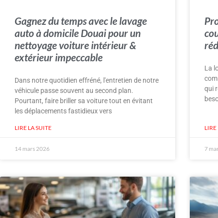
Gagnez du temps avec le lavage
Pro
auto à domicile Douai pour un
cou
nettoyage voiture intérieur &
réd
extérieur impeccable
La l
comm
Dans notre quotidien effréné, l'entretien de notre
qui 
véhicule passe souvent au second plan.
beso
Pourtant, faire briller sa voiture tout en évitant
les déplacements fastidieux vers
LIRE LA SUITE
LIRE
14 mars 2026
7 ma