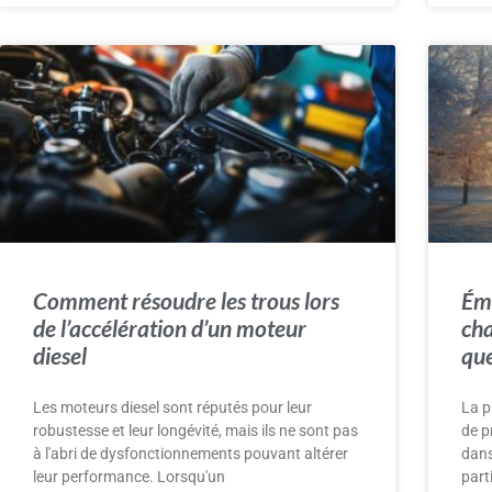
Comment résoudre les trous lors
Émi
de l’accélération d’un moteur
cha
diesel
que
Les moteurs diesel sont réputés pour leur
La p
robustesse et leur longévité, mais ils ne sont pas
de p
à l'abri de dysfonctionnements pouvant altérer
dans
leur performance. Lorsqu'un
part