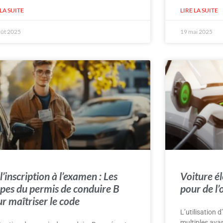
 LA SUITE
LIRE LA SUITE
oût 2025
19 mai 2025
l’inscription à l’examen : Les
Voiture él
pes du permis de conduire B
pour de l’
r maîtriser le code
L’utilisation 
multiples ava