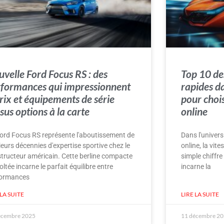
velle Ford Focus RS : des
Top 10 des
formances qui impressionnent
rapides d
rix et équipements de série
pour chois
sus options à la carte
online
ord Focus RS représente l'aboutissement de
Dans l'univer
ieurs décennies d'expertise sportive chez le
online, la vit
tructeur américain. Cette berline compacte
simple chiffre
oltée incarne le parfait équilibre entre
incarne la
formances
 LA SUITE
LIRE LA SUITE
écembre 2025
11 décembre 2