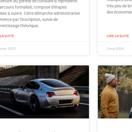
tention du permis de conduire B représente
très peu de br
arcours formalisé, composé d'étapes
des économies
ises à suivre. Cette démarche administrative
ence par l'inscription, suivie de
prentissage théorique,
 LA SUITE
LIRE LA SUITE
vrier 2025
2 mai 2024