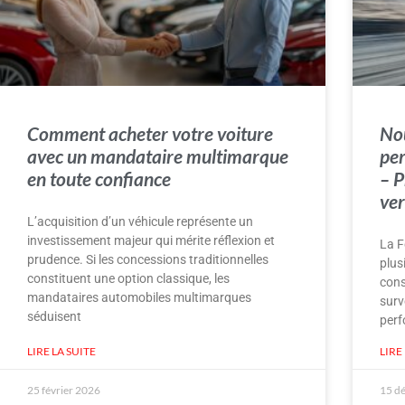
Comment acheter votre voiture
Nou
avec un mandataire multimarque
per
en toute confiance
– P
ver
L’acquisition d’un véhicule représente un
investissement majeur qui mérite réflexion et
La F
prudence. Si les concessions traditionnelles
plus
constituent une option classique, les
cons
mandataires automobiles multimarques
surv
séduisent
per
LIRE LA SUITE
LIRE
25 février 2026
15 d