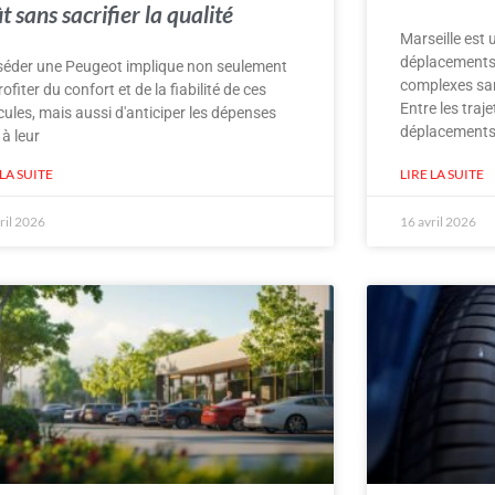
t sans sacrifier la qualité
Marseille est 
déplacements
éder une Peugeot implique non seulement
complexes san
rofiter du confort et de la fiabilité de ces
Entre les traj
cules, mais aussi d'anticiper les dépenses
déplacements
 à leur
 LA SUITE
LIRE LA SUITE
ril 2026
16 avril 2026