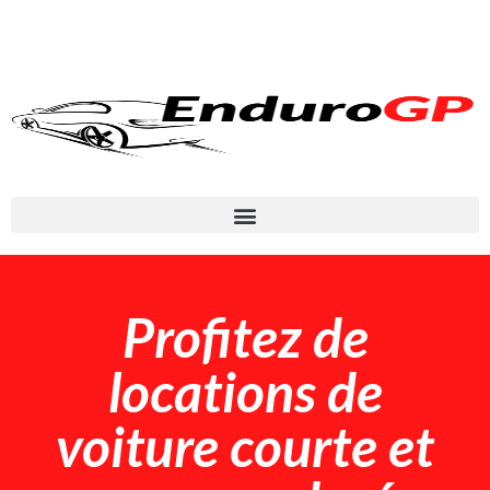
Profitez de
locations de
voiture courte et