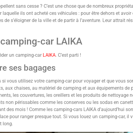
ppellent sans cesse ? C’est une chose que de nombreux propriét
 laquelle ils ont acheté ces véhicules : pour être dehors et avoir 
de s’éloigner de la ville et de partir à l’aventure. Leur attrait ré
 camping-car LAIKA
éder un camping-car
LAIKA
. C’est parti !
aire ses bagages
si vous utilisez votre camping-car pour voyager et que vous sor
, aux chaises, au matériel de camping et aux équipements de plei
nts, les couvertures, les oreillers et les produits de nettoyage 
ments non périssables comme les conserves ou les sodas en canet
dant des mois ! Comme les camping-cars LAIKA d’aujourd’hui sont
place pour ranger presque tout. Si vous louez un camping-car, i
t long.