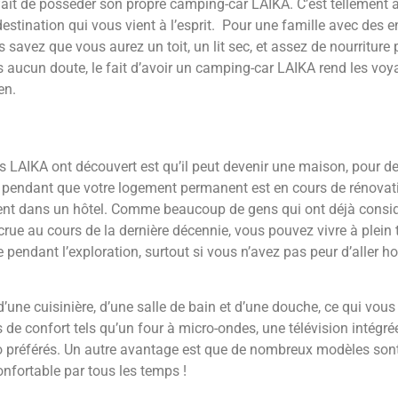
 fait de posséder son propre camping-car LAIKA. C’est tellement 
destination qui vous vient à l’esprit. Pour une famille avec des
vez que vous aurez un toit, un lit sec, et assez de nourriture p
s aucun doute, le fait d’avoir un camping-car LAIKA rend les voy
en.
LAIKA ont découvert est qu’il peut devenir une maison, pour de
e pendant que votre logement permanent est en cours de rénovati
argent dans un hôtel. Comme beaucoup de gens qui ont déjà consid
ccrue au cours de la dernière décennie, vous pouvez vivre à plei
endant l’exploration, surtout si vous n’avez pas peur d’aller hors
une cuisinière, d’une salle de bain et d’une douche, ce qui vou
e confort tels qu’un four à micro-ondes, une télévision intégrée
io préférés. Un autre avantage est que de nombreux modèles son
onfortable par tous les temps !