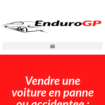
Vendre une
voiture en panne
ou accidentee :